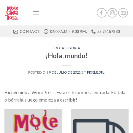
Skip
to
content
CONTACT
06:00 A.M. - 9:00 P.M.
55 75157880
SIN CATEGORÍA
¡Hola, mundo!
POSTED ON
9 DE JULIO DE 2022
BY
PIXELE.3PL
Bienvenido a WordPress. Esta es tu primera entrada. Edítala
o bórrala, ¡luego empieza a escribir!