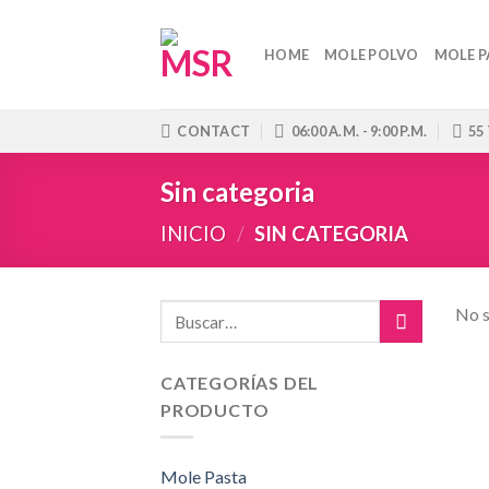
Skip
to
HOME
MOLE POLVO
MOLE P
content
CONTACT
06:00 A.M. - 9:00 P.M.
55
Sin categoria
INICIO
/
SIN CATEGORIA
No s
CATEGORÍAS DEL
PRODUCTO
Mole Pasta