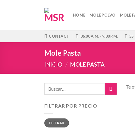
Skip
to
HOME
MOLE POLVO
MOLE P
content
CONTACT
06:00 A.M. - 9:00 P.M.
55
Mole Pasta
INICIO
/
MOLE PASTA
Te o
FILTRAR POR PRECIO
Precio
Precio
FILTRAR
mínimo
máximo