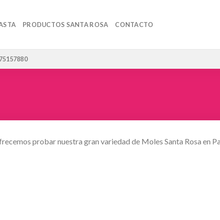
ASTA
PRODUCTOS SANTA ROSA
CONTACTO
 75157880
frecemos probar nuestra gran variedad de Moles Santa Rosa en Pa
Añadir
Añadir
a la
a la
lista de
lista de
deseos
deseos