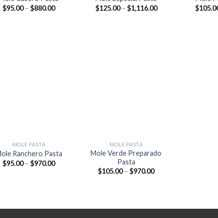
$
95.00
–
$
880.00
$
125.00
–
$
1,116.00
$
105.0
Añadir
Añadir
a la
a la
lista de
lista de
deseos
deseos
+
MOLE PASTA
MOLE PASTA
Mole Verde Preparado
ole Ranchero Pasta
Pasta
$
95.00
–
$
970.00
$
105.00
–
$
970.00