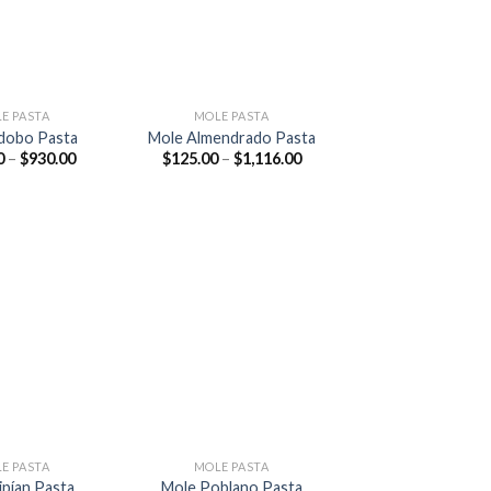
+
E PASTA
MOLE PASTA
dobo Pasta
Mole Almendrado Pasta
0
–
$
930.00
$
125.00
–
$
1,116.00
Añadir
Añadir
a la
a la
lista de
lista de
deseos
deseos
+
E PASTA
MOLE PASTA
ipían Pasta
Mole Poblano Pasta