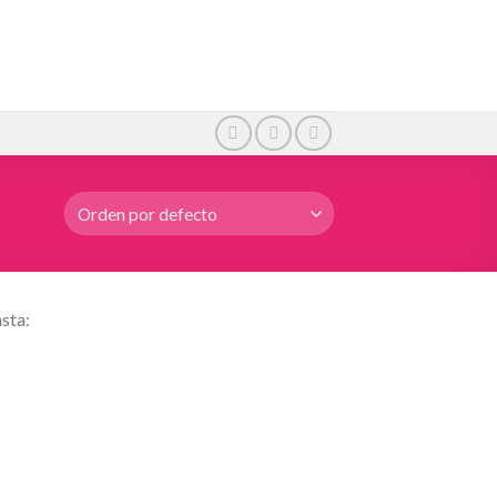
sta:
Añadir
Añadir
a la
a la
lista de
lista de
deseos
deseos