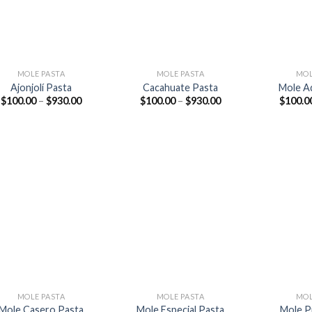
+
+
MOLE PASTA
MOLE PASTA
MOL
Ajonjolí Pasta
Cacahuate Pasta
Mole A
$
100.00
–
$
930.00
$
100.00
–
$
930.00
$
100.0
Añadir
Añadir
a la
a la
lista de
lista de
deseos
deseos
+
+
MOLE PASTA
MOLE PASTA
MOL
Mole Casero Pasta
Mole Especial Pasta
Mole P