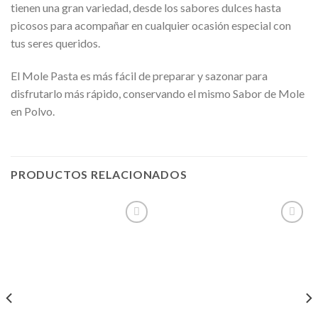
tienen una gran variedad, desde los sabores dulces hasta
picosos para acompañar en cualquier ocasión especial con
tus seres queridos.
El Mole Pasta es más fácil de preparar y sazonar para
disfrutarlo más rápido, conservando el mismo Sabor de Mole
en Polvo.
PRODUCTOS RELACIONADOS
Añadir
Añadir
a la
a la
lista de
lista de
deseos
deseos