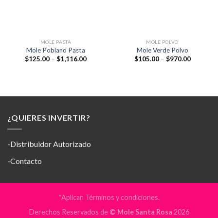
MOLE PASTA
MOLE POLVO
Mole Poblano Pasta
Mole Verde Polvo
$
125.00
–
$
1,116.00
$
105.00
–
$
970.00
¿QUIERES INVERTIR?
-Distribuidor Autorizado
-Contacto
*Aplican Términos y condiciones.
Derechos Reservados de
© Mole Santa Rosa
2026