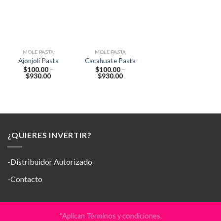
a la
a la
lista de
lista de
deseos
deseos
MOLE PASTA
MOLE PASTA
Ajonjolí Pasta
Cacahuate Pasta
$
100.00
–
$
100.00
–
$
930.00
$
930.00
¿QUIERES INVERTIR?
-Distribuidor Autorizado
-Contacto
*Aplican Términos y condiciones.