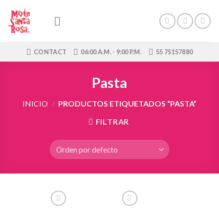
Skip
to
content
CONTACT
06:00 A.M. - 9:00 P.M.
55 75157880
Pasta
INICIO
/
PRODUCTOS ETIQUETADOS “PASTA”
FILTRAR
Añadir
Añadir