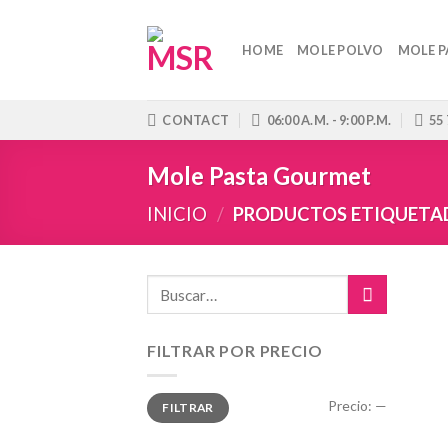
Skip
to
HOME
MOLE POLVO
MOLE P
content
CONTACT
06:00 A.M. - 9:00 P.M.
55
Mole Pasta Gourmet
INICIO
/
PRODUCTOS ETIQUETAD
FILTRAR POR PRECIO
Precio
Precio
Precio:
—
FILTRAR
mínimo
máximo