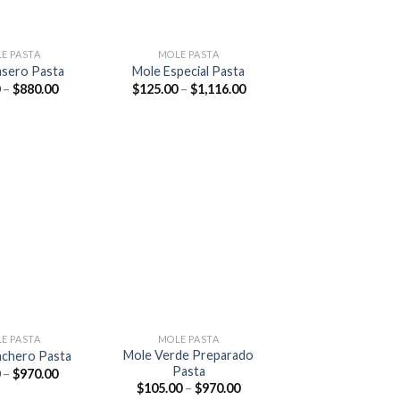
+
E PASTA
MOLE PASTA
asero Pasta
Mole Especial Pasta
–
$
880.00
$
125.00
–
$
1,116.00
Añadir
Añadir
a la
a la
lista de
lista de
deseos
deseos
+
E PASTA
MOLE PASTA
Mole Verde Preparado
nchero Pasta
Pasta
–
$
970.00
$
105.00
–
$
970.00