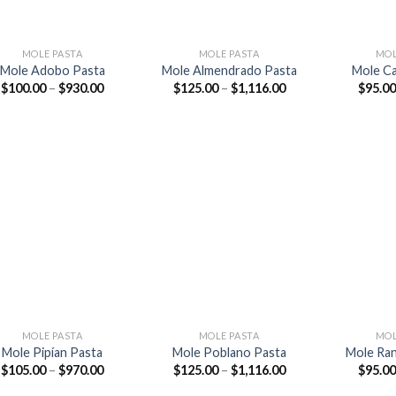
+
+
MOLE PASTA
MOLE PASTA
MOL
Mole Adobo Pasta
Mole Almendrado Pasta
Mole C
$
100.00
–
$
930.00
$
125.00
–
$
1,116.00
$
95.00
Añadir
Añadir
a la
a la
lista de
lista de
deseos
deseos
+
+
MOLE PASTA
MOLE PASTA
MOL
Mole Pipían Pasta
Mole Poblano Pasta
Mole Ra
$
105.00
–
$
970.00
$
125.00
–
$
1,116.00
$
95.00