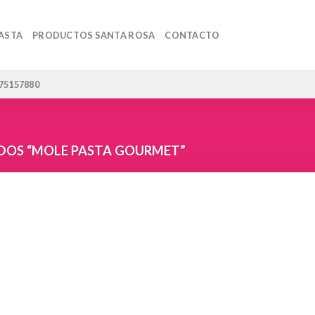
ASTA
PRODUCTOS SANTA ROSA
CONTACTO
 75157880
OS “MOLE PASTA GOURMET”
Añadir
Añadir
a la
a la
lista de
lista de
deseos
deseos