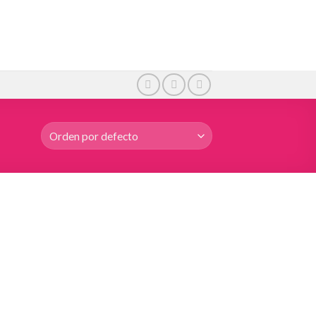
Añadir
Añadir
a la
a la
lista de
lista de
deseos
deseos