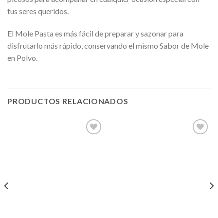
tus seres queridos.
El Mole Pasta es más fácil de preparar y sazonar para
disfrutarlo más rápido, conservando el mismo Sabor de Mole
en Polvo.
PRODUCTOS RELACIONADOS
Añadir
Añadir
a la
a la
lista de
lista de
deseos
deseos