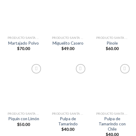
Añadir
Añadir
Añadir
a la
a la
a la
lista de
lista de
lista de
deseos
deseos
deseos
PRODUCTO SANTA ROSA
PRODUCTO SANTA ROSA
PRODUCTO SANTA ROSA
Martajado Polvo
Miguelito Casero
Pinole
$
70.00
$
49.00
$
60.00
Añadir
Añadir
Añadir
a la
a la
a la
lista de
lista de
lista de
deseos
deseos
deseos
PRODUCTO SANTA ROSA
PRODUCTO SANTA ROSA
PRODUCTO SANTA ROSA
Pulpa de
Pulpa de
Piquín con Limón
Tamarindo
Tamarindo con
$
50.00
Chile
$
40.00
$
40.00