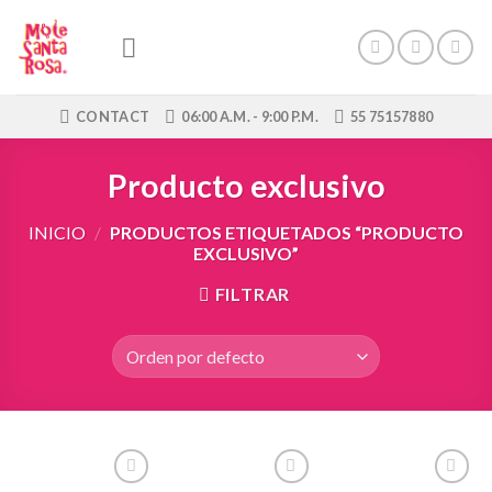
Skip
to
content
CONTACT
06:00 A.M. - 9:00 P.M.
55 75157880
Producto exclusivo
INICIO
/
PRODUCTOS ETIQUETADOS “PRODUCTO
EXCLUSIVO”
FILTRAR