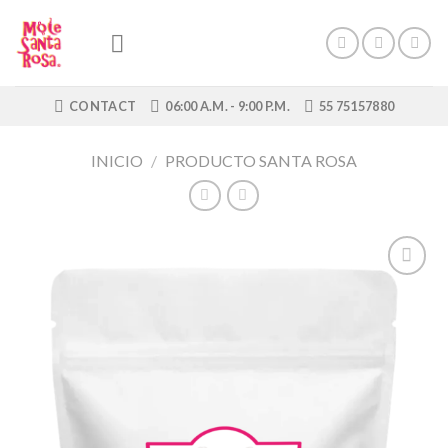
Skip
to
content
CONTACT
06:00 A.M. - 9:00 P.M.
55 75157880
INICIO
/
PRODUCTO SANTA ROSA
Añadir
a la
lista de
deseos