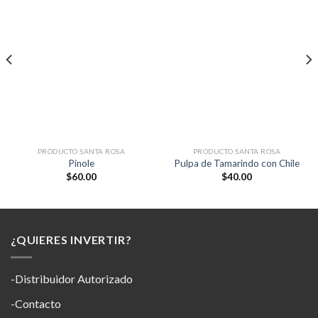
Añadir
Añadir
a la
a la
lista de
lista de
deseos
deseos
PRODUCTO SANTA ROSA
PRODUCTO SANTA ROSA
Pinole
Pulpa de Tamarindo con Chile
$
60.00
$
40.00
¿QUIERES INVERTIR?
-Distribuidor Autorizado
-Contacto