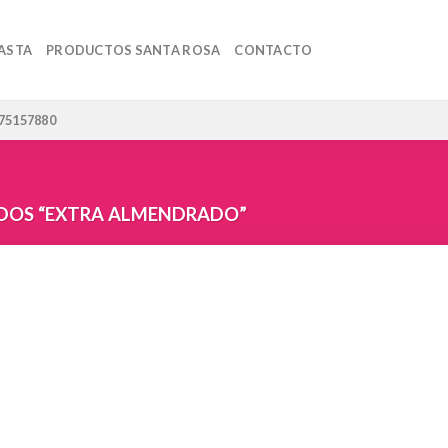
ASTA
PRODUCTOS SANTA ROSA
CONTACTO
 75157880
DOS “EXTRA ALMENDRADO”
Añadir
a la
lista de
deseos