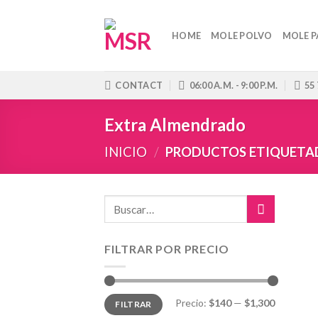
Skip
to
HOME
MOLE POLVO
MOLE P
content
CONTACT
06:00 A.M. - 9:00 P.M.
55
Extra Almendrado
INICIO
/
PRODUCTOS ETIQUETA
FILTRAR POR PRECIO
Precio
Precio
Precio:
$140
—
$1,300
FILTRAR
mínimo
máximo