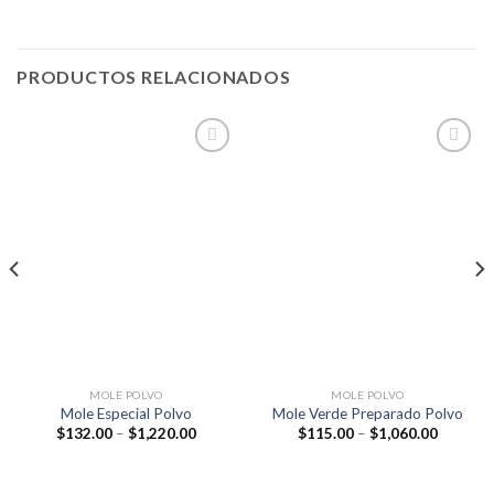
PRODUCTOS RELACIONADOS
Añadir
Añadir
a la
a la
lista de
lista de
deseos
deseos
MOLE POLVO
MOLE POLVO
Mole Especial Polvo
Mole Verde Preparado Polvo
$
132.00
–
$
1,220.00
$
115.00
–
$
1,060.00