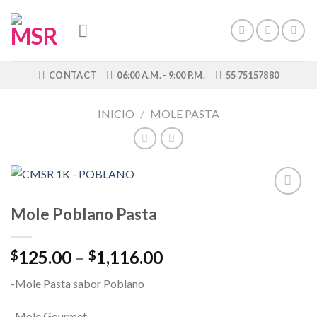
Skip
to
content
CONTACT
06:00 A.M. - 9:00 P.M.
55 75157880
INICIO
/
MOLE PASTA
Añadir
Mole Poblano Pasta
a la
lista de
deseos
125.00
–
1,116.00
$
$
-Mole Pasta sabor Poblano
-Mole Gourmet