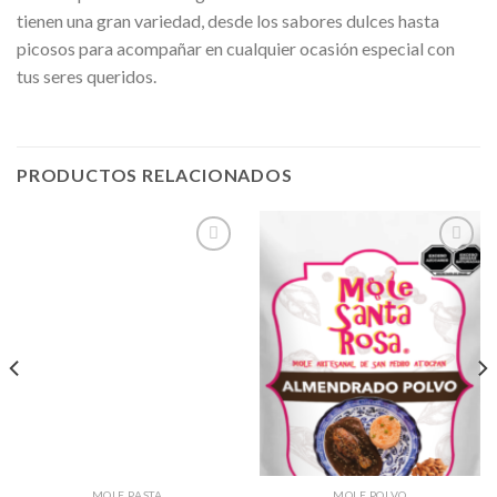
tienen una gran variedad, desde los sabores dulces hasta
picosos para acompañar en cualquier ocasión especial con
tus seres queridos.
PRODUCTOS RELACIONADOS
Añadir
Añadir
a la
a la
lista de
lista de
deseos
deseos
MOLE PASTA
MOLE POLVO